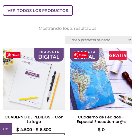
VER TODOS LOS PRODUCTOS
Mostrando los 2 resultados
GRATIS
Save
Save
CUADERNO DE PEDIDOS – Con
Cuaderno de Pedidos –
tu logo
Especial Encuadernor@s
Rango
$
4.500
-
$
6.500
$
0
ARS