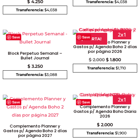
de
$
4.250
Transferencia:
$4,038
precios
Transferencia:
$4,038
desde
$ 4.250
hasta
2x1
Save
Save
¡OFERTA!
Complemento Planner y
$ 10.50
Gastos p/ Agenda Boho 2 días
por página 2026
Block Perpetuo Semanal –
Bullet Journal
El
El
$
2.000
$
1.800
$
3.250
precio
precio
Transferencia:
$1,710
Transferencia:
$3,088
original
actual
era:
es:
$ 2.000.
$ 1.800.
2x1
Save
Save
Complemento Planner y
Gastos p/ Agenda Boho Diaria
2026
$
2.000
Complemento Planner y
Gastos p/ Agenda Boho 2 días
Transferencia:
$1,900
por página 2027