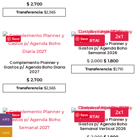
$
2.700
Transferencia:
$2,565
2x1
Save
Save
¡OFERTA!
Complemento Planner y
Gastos p/ Agenda Boho
Semanal 2026
El
El
$
2.000
$
1.800
Complemento Planner y
Gastos p/ Agenda Boho Diaria
precio
precio
Transferencia:
$1,710
2027
original
actual
$
2.700
era:
es:
Transferencia:
$2,565
$ 2.000.
$ 1.800.
2x1
Save
Save
¡OFERTA!
Complemento Planner y
ARS
Gastos p/ Agenda Boho
Semanal Vertical 2026
USD
El
El
$
2.000
$
1.800