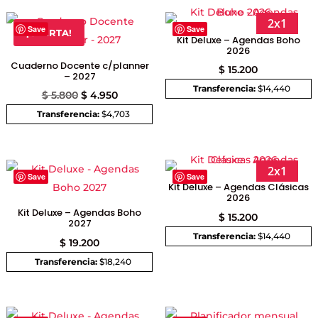
desde
$ 3.000
2x1
Save
Save
¡OFERTA!
Kit Deluxe – Agendas Boho
hasta
2026
$ 3.750
Cuaderno Docente c/planner
$
15.200
– 2027
Transferencia:
$14,440
El
El
$
5.800
$
4.950
precio
precio
Transferencia:
$4,703
original
actual
era:
es:
$ 5.800.
$ 4.950.
2x1
Save
Save
Kit Deluxe – Agendas Clásicas
2026
Kit Deluxe – Agendas Boho
$
15.200
2027
Transferencia:
$14,440
$
19.200
Transferencia:
$18,240