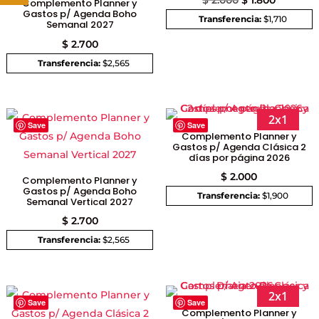
Complemento Planner y
Gastos p/ Agenda Boho
precio
precio
Transferencia:
$1,710
Semanal 2027
original
actual
$
2.700
era:
es:
Transferencia:
$2,565
$ 2.000.
$ 1.800.
2x1
Save
Save
Complemento Planner y
Gastos p/ Agenda Clásica 2
días por página 2026
$
2.000
Complemento Planner y
Gastos p/ Agenda Boho
Transferencia:
$1,900
Semanal Vertical 2027
$
2.700
Transferencia:
$2,565
2x1
Save
Save
Complemento Planner y