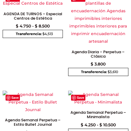
AGENDA DE TURNOS – Especial
Centros de Estética
Rango
$
4.750
-
$
8.500
de
Transferencia:
$4,513
precios:
desde
Agenda Diaria – Perpetua –
Clásica
$ 4.750
hasta
$
3.800
$ 8.500
Transferencia:
$3,610
Save
Save
Agenda Semanal Perpetua –
Minimalista
Agenda Semanal Perpetua –
Estilo Bullet Journal
Rango
$
4.250
-
$
10.500