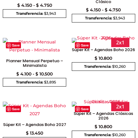
Clásico
Rango
$
4.150
-
$
4.750
Rango
$
4.150
-
$
4.750
de
Transferencia:
$3,943
de
Transferencia:
$3,943
precios:
precios:
desde
desde
$ 4.150
$ 4.150
2x1
hasta
Save
Save
Súper Kit – Agendas Boho 2026
hasta
$ 4.750
$ 4.750
$
10.800
Planner Mensual Perpetuo –
Minimalista
Transferencia:
$10,260
Rango
$
4.100
-
$
10.500
de
Transferencia:
$3,895
precios:
desde
$ 4.100
2x1
Save
Save
Súper Kit – Agendas Clásicas
hasta
2026
$ 10.500
Súper Kit – Agendas Boho 2027
$
10.800
$
13.450
Transferencia:
$10,260