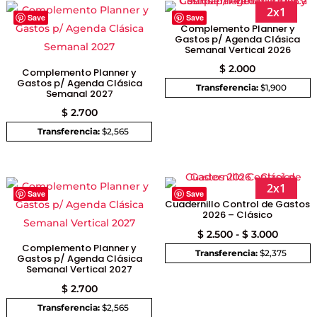
2x1
Save
Save
Complemento Planner y
Gastos p/ Agenda Clásica
Semanal Vertical 2026
$
2.000
Complemento Planner y
Gastos p/ Agenda Clásica
Transferencia:
$1,900
Semanal 2027
$
2.700
Transferencia:
$2,565
2x1
Save
Save
Cuadernillo Control de Gastos
2026 – Clásico
Rango
$
2.500
-
$
3.000
Complemento Planner y
de
Transferencia:
$2,375
Gastos p/ Agenda Clásica
Semanal Vertical 2027
precios:
$
2.700
desde
$ 2.500
Transferencia:
$2,565