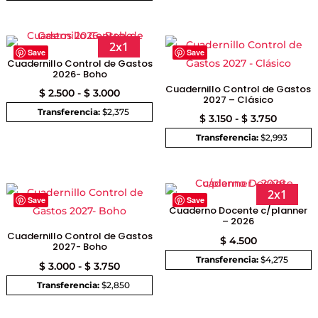
hasta
$ 3.000
2x1
Save
Save
Cuadernillo Control de Gastos
2026- Boho
Cuadernillo Control de Gastos
Rango
$
2.500
-
$
3.000
2027 – Clásico
de
Transferencia:
$2,375
Rango
$
3.150
-
$
3.750
precios:
de
Transferencia:
$2,993
desde
precios:
$ 2.500
desde
hasta
$ 3.150
2x1
Save
Save
$ 3.000
Cuaderno Docente c/planner
hasta
– 2026
$ 3.750
Cuadernillo Control de Gastos
$
4.500
2027- Boho
Transferencia:
$4,275
Rango
$
3.000
-
$
3.750
de
Transferencia:
$2,850
precios: