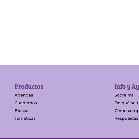
Productos
Info y A
Agendas
Sobre mí
Cuadernos
De qué se t
Blocks
Cómo comp
Temáticas
Respuestas