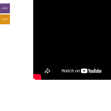
ARS
USD