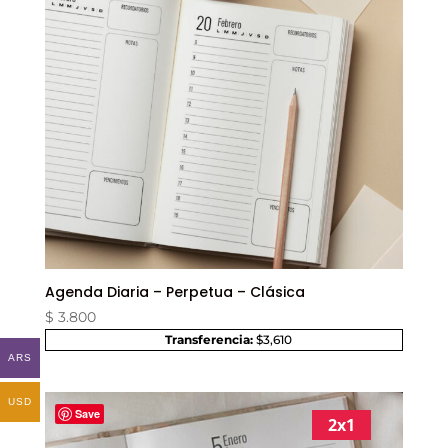
Agenda Diaria – Perpetua – Clásica
$
3.800
Transferencia:
$3,610
ARS
USD
Save
2x1