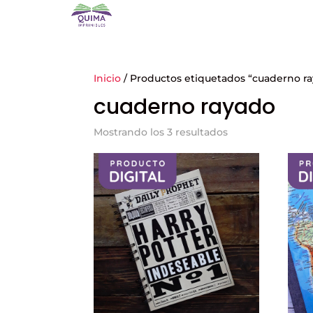
Inicio
/ Productos etiquetados “cuaderno r
cuaderno rayado
Ordenado
Mostrando los 3 resultados
por
precio:
alto
a
bajo