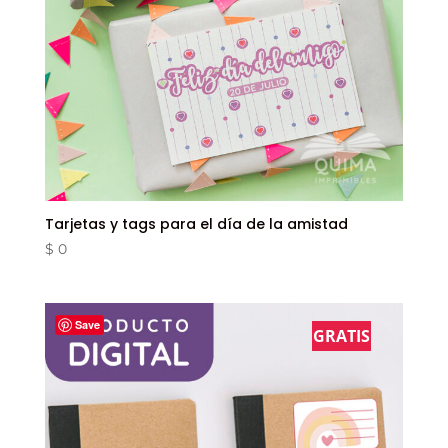
Tarjetas y tags para el día de la amistad
$
0
Save
GRATIS