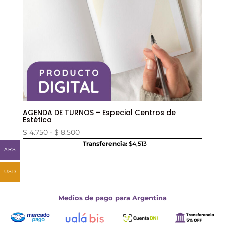
AGENDA DE TURNOS – Especial Centros de
Estética
Rango
$
4.750
-
$
8.500
de
Transferencia:
$4,513
ARS
precios:
desde
USD
$ 4.750
hasta
Medios de pago para Argentina
$ 8.500