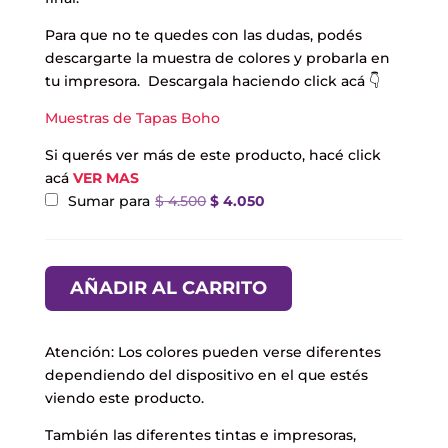
Para que no te quedes con las dudas, podés
descargarte la muestra de colores y probarla en
tu impresora. Descargala haciendo click acá 👇
Muestras de Tapas Boho
Si querés ver más de este producto, hacé click
acá
VER MAS
El
El
Sumar para
$
4.500
$
4.050
precio
precio
original
actual
era:
es:
$ 4.500.
$ 4.050.
AÑADIR AL CARRITO
Atención: Los colores pueden verse diferentes
dependiendo del dispositivo en el que estés
viendo este producto.
También las diferentes tintas e impresoras,