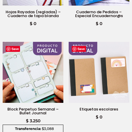
Hojas Rayadas (regladas) –
Cuaderno de Pedidos –
Cuaderno de tapa blanda
Especial Encuadernor@s
$
0
$
0
Save
Save
Block Perpetuo Semanal –
Etiquetas escolares
Bullet Journal
$
0
$
3.250
Transferencia:
$3,088